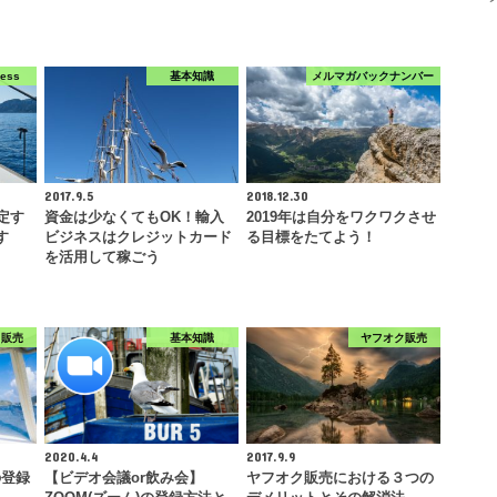
ress
基本知識
メルマガバックナンバー
2017.9.5
2018.12.30
設定す
資金は少なくてもOK！輸入
2019年は自分をワクワクさせ
す
ビジネスはクレジットカード
る目標をたてよう！
を活用して稼ごう
ク販売
基本知識
ヤフオク販売
2020.4.4
2017.9.9
の登録
【ビデオ会議or飲み会】
ヤフオク販売における３つの