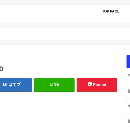
TOP PAGE
0
はてブ
LINE
Pocket