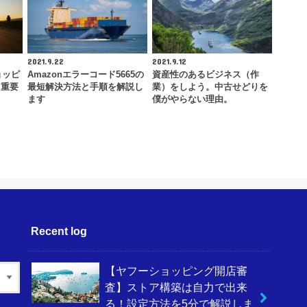
2021.9.22
2021.9.12
ョッピ
Amazonエラーコード5665の
資産性のあるビジネス（作
！重要
最短解決方法と手順を解説し
業）をしよう。中古せどりを
ます
僕がやらない理由。
Recent log
【ヤフーショッピング開店審
査】ストア構築は自力で出来
る！設定方法を5分で解説しま