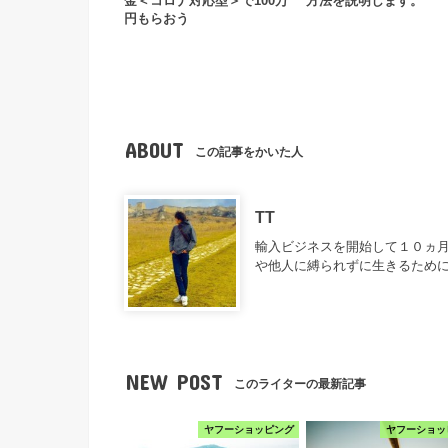
金＜コロナ対応型＞で100万
方法を説明します。
円もらおう
ABOUT
この記事をかいた人
TT
輸入ビジネスを開始して１０ヵ月
や他人に縛られずに生きるため
NEW POST
このライターの最新記事
ヤフーショッピング
ヤフーショッ