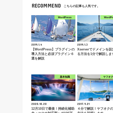
RECOMMEND
こちらの記事も人気です。
WordPress
WordP
2019.1.4
2019.1.3
【WordPress】プラグインの
Xserverでドメインを
導入方法と必須プラグイン６
る方法を1分で解説しま
選を解説
基本知識
ヤフオ
2020.10.20
2017.9.21
12月10日で最後！持続化補助
４分で解説！ヤフオク