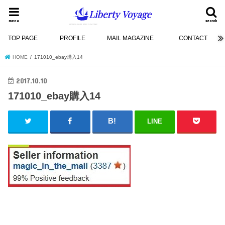
menu
search
TOP PAGE
PROFILE
MAIL MAGAZINE
CONTACT
HOME
171010_ebay購入14
2017.10.10
171010_ebay購入14
LINE