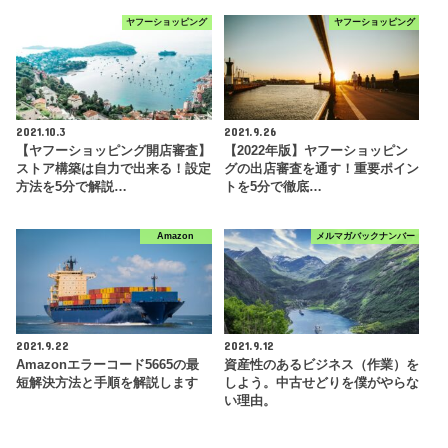
ヤフーショッピング
ヤフーショッピング
2021.10.3
2021.9.26
【ヤフーショッピング開店審査】
【2022年版】ヤフーショッピン
ストア構築は自力で出来る！設定
グの出店審査を通す！重要ポイン
方法を5分で解説…
トを5分で徹底…
Amazon
メルマガバックナンバー
2021.9.22
2021.9.12
Amazonエラーコード5665の最
資産性のあるビジネス（作業）を
短解決方法と手順を解説します
しよう。中古せどりを僕がやらな
い理由。