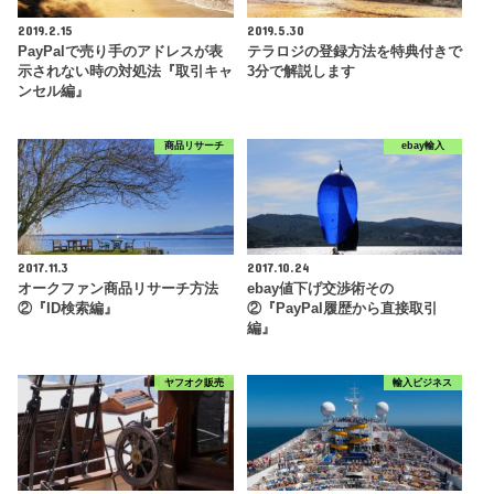
2019.2.15
2019.5.30
PayPalで売り手のアドレスが表
テラロジの登録方法を特典付きで
示されない時の対処法『取引キャ
3分で解説します
ンセル編』
商品リサーチ
ebay輸入
2017.11.3
2017.10.24
オークファン商品リサーチ方法
ebay値下げ交渉術その
②『ID検索編』
②『PayPal履歴から直接取引
編』
ヤフオク販売
輸入ビジネス