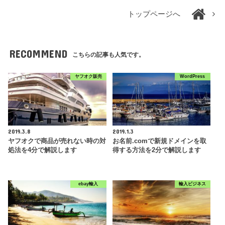
トップページへ
RECOMMEND
こちらの記事も人気です。
ヤフオク販売
WordPress
2019.3.8
2019.1.3
ヤフオクで商品が売れない時の対
お名前.comで新規ドメインを取
処法を4分で解説します
得する方法を2分で解説します
ebay輸入
輸入ビジネス