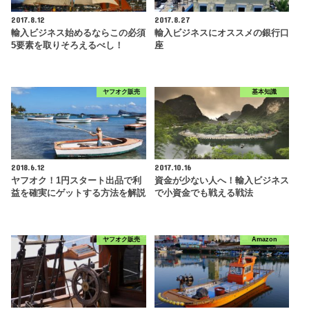
2017.8.12
2017.8.27
輸入ビジネス始めるならこの必須
輸入ビジネスにオススメの銀行口
5要素を取りそろえるべし！
座
ヤフオク販売
基本知識
2018.6.12
2017.10.16
ヤフオク！1円スタート出品で利
資金が少ない人へ！輸入ビジネス
益を確実にゲットする方法を解説
で小資金でも戦える戦法
ヤフオク販売
Amazon