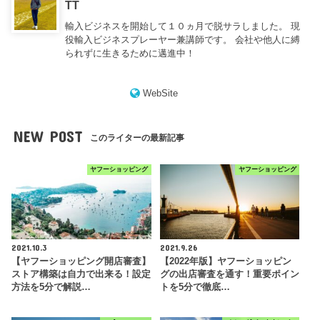
TT
輸入ビジネスを開始して１０ヵ月で脱サラしました。 現
役輸入ビジネスプレーヤー兼講師です。 会社や他人に縛
られずに生きるために邁進中！
WebSite
NEW POST
このライターの最新記事
ヤフーショッピング
ヤフーショッピング
2021.10.3
2021.9.26
【ヤフーショッピング開店審査】
【2022年版】ヤフーショッピン
ストア構築は自力で出来る！設定
グの出店審査を通す！重要ポイン
方法を5分で解説…
トを5分で徹底…