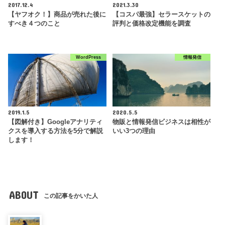
2017.12.4
2021.3.30
【ヤフオク！】商品が売れた後に
【コスパ最強】セラースケットの
すべき４つのこと
評判と価格改定機能を調査
WordPress
情報発信
2019.1.5
2020.5.5
【図解付き】Googleアナリティ
物販と情報発信ビジネスは相性が
クスを導入する方法を5分で解説
いい3つの理由
します！
ABOUT
この記事をかいた人