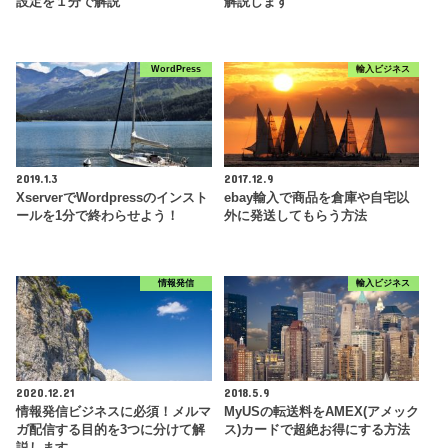
設定を１分で解説
解説します
WordPress
輸入ビジネス
2019.1.3
2017.12.9
XserverでWordpressのインスト
ebay輸入で商品を倉庫や自宅以
ールを1分で終わらせよう！
外に発送してもらう方法
情報発信
輸入ビジネス
2020.12.21
2018.5.9
情報発信ビジネスに必須！メルマ
MyUSの転送料をAMEX(アメック
ガ配信する目的を3つに分けて解
ス)カードで超絶お得にする方法