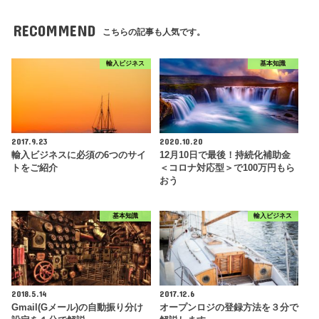
RECOMMEND
こちらの記事も人気です。
輸入ビジネス
基本知識
2017.9.23
2020.10.20
輸入ビジネスに必須の6つのサイ
12月10日で最後！持続化補助金
トをご紹介
＜コロナ対応型＞で100万円もら
おう
基本知識
輸入ビジネス
2018.5.14
2017.12.6
Gmail(Gメール)の自動振り分け
オープンロジの登録方法を３分で