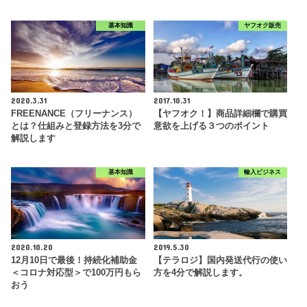
基本知識
ヤフオク販売
2020.3.31
2017.10.31
FREENANCE（フリーナンス）
【ヤフオク！】商品詳細欄で購買
とは？仕組みと登録方法を3分で
意欲を上げる３つのポイント
解説します
基本知識
輸入ビジネス
2020.10.20
2019.5.30
12月10日で最後！持続化補助金
【テラロジ】国内発送代行の使い
＜コロナ対応型＞で100万円もら
方を4分で解説します。
おう