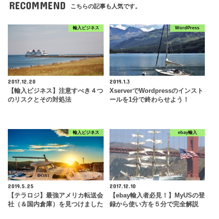
RECOMMEND
こちらの記事も人気です。
輸入ビジネス
WordPress
2017.12.20
2019.1.3
【輸入ビジネス】注意すべき４つ
XserverでWordpressのインスト
のリスクとその対処法
ールを1分で終わらせよう！
輸入ビジネス
ebay輸入
2019.5.25
2017.12.10
【テラロジ】最強アメリカ転送会
【ebay輸入者必見！】MyUSの登
社（＆国内倉庫）を見つけました
録から使い方を５分で完全解説