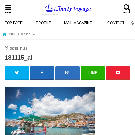
menu
search
TOP PAGE
PROFILE
MAIL MAGAZINE
CONTACT
HOME
181115_ai
2018.11.15
181115_ai
LINE