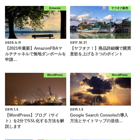
Amazon
ヤフオク販売
2020.6.11
2017.10.31
【2021年最新】AmazonFBAマ
【ヤフオク！】商品詳細欄で購買
ルチチャネルで無地ダンボールを
意欲を上げる３つのポイント
申請…
WordPress
WordPress
2019.1.5
2019.1.5
【WordPress】ブログ（サイ
Google Search Consoleの導入
ト）を2分でSSL化する方法を解
方法とサイトマップの送信…
説します