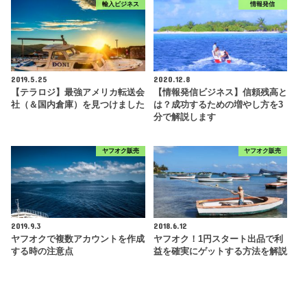
輸入ビジネス
情報発信
2019.5.25
2020.12.8
【テラロジ】最強アメリカ転送会
【情報発信ビジネス】信頼残高と
社（＆国内倉庫）を見つけました
は？成功するための増やし方を3
分で解説します
ヤフオク販売
ヤフオク販売
2019.9.3
2018.6.12
ヤフオクで複数アカウントを作成
ヤフオク！1円スタート出品で利
する時の注意点
益を確実にゲットする方法を解説