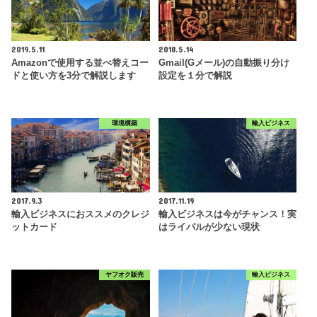
2019.5.11
2018.5.14
Amazonで使用する並べ替えコー
Gmail(Gメール)の自動振り分け
ドと使い方を3分で解説します
設定を１分で解説
環境構築
輸入ビジネス
2017.9.3
2017.11.19
輸入ビジネスにおススメのクレジ
輸入ビジネスは今がチャンス！実
ットカード
はライバルが少ない現状
ヤフオク販売
輸入ビジネス