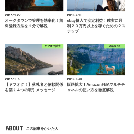
2017.11.27
2018.4.19
オークタウンで管理を効率化！無
ebay輸入で安定利益！確実に月
料登録方法を１分で解説
利２０万円以上を稼ぐための２ス
テップ
ヤフオク販売
Amazon
2017.12.5
2019.6.30
【ヤフオク！】落札者と信頼関係
販路拡大！AmazonFBAマルチチ
を築く４つの取引メッセージ
ャネルの使い方を徹底解説
ABOUT
この記事をかいた人