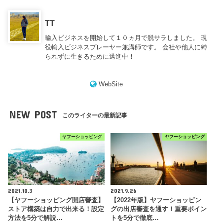
TT
輸入ビジネスを開始して１０ヵ月で脱サラしました。 現
役輸入ビジネスプレーヤー兼講師です。 会社や他人に縛
られずに生きるために邁進中！
WebSite
NEW POST
このライターの最新記事
ヤフーショッピング
ヤフーショッピング
2021.10.3
2021.9.26
【ヤフーショッピング開店審査】
【2022年版】ヤフーショッピン
ストア構築は自力で出来る！設定
グの出店審査を通す！重要ポイン
方法を5分で解説…
トを5分で徹底…