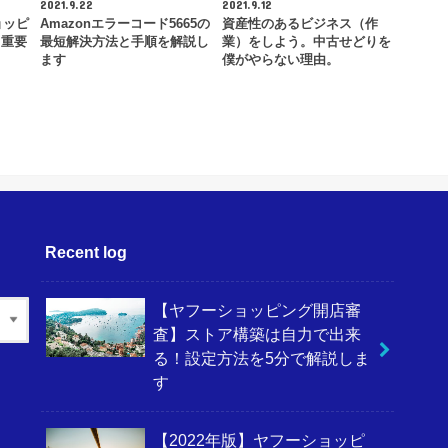
2021.9.22
2021.9.12
ョッピ
Amazonエラーコード5665の
資産性のあるビジネス（作
！重要
最短解決方法と手順を解説し
業）をしよう。中古せどりを
ます
僕がやらない理由。
Recent log
【ヤフーショッピング開店審
査】ストア構築は自力で出来
る！設定方法を5分で解説しま
す
【2022年版】ヤフーショッピ