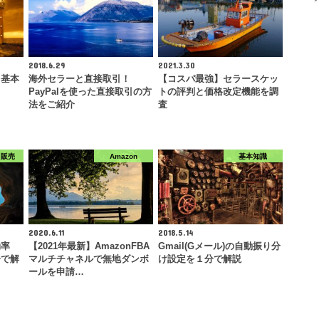
2018.6.29
2021.3.30
！基本
海外セラーと直接取引！
【コスパ最強】セラースケッ
PayPalを使った直接取引の方
トの評判と価格改定機能を調
法をご紹介
査
ク販売
Amazon
基本知識
2020.6.11
2018.5.14
効率
【2021年最新】AmazonFBA
Gmail(Gメール)の自動振り分
分で解
マルチチャネルで無地ダンボ
け設定を１分で解説
ールを申請…