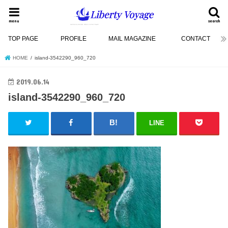
menu
search
TOP PAGE
PROFILE
MAIL MAGAZINE
CONTACT
HOME
island-3542290_960_720
2019.06.14
island-3542290_960_720
LINE