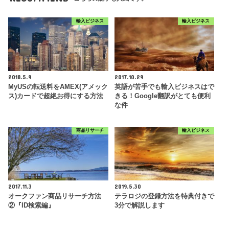
輸入ビジネス
輸入ビジネス
2018.5.9
2017.10.29
MyUSの転送料をAMEX(アメック
英語が苦手でも輸入ビジネスはで
ス)カードで超絶お得にする方法
きる！Google翻訳がとても便利
な件
商品リサーチ
輸入ビジネス
2017.11.3
2019.5.30
オークファン商品リサーチ方法
テラロジの登録方法を特典付きで
②『ID検索編』
3分で解説します