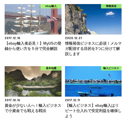
ebay輸入
情報発信
2017.12.10
2020.12.21
【ebay輸入者必見！】MyUSの登
情報発信ビジネスに必須！メルマ
録から使い方を５分で完全解説
ガ配信する目的を3つに分けて解
説します
基本知識
輸入ビジネス
2017.10.16
2017.12.11
資金が少ない人へ！輸入ビジネス
【輸入ビジネス】ebay輸入はリ
で小資金でも戦える戦法
ピート仕入れで安定利益を確保し
よう