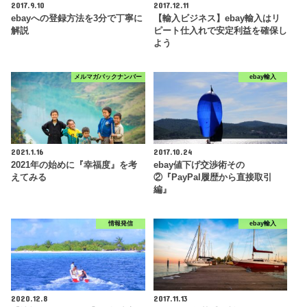
2017.9.10
2017.12.11
ebayへの登録方法を3分で丁寧に
【輸入ビジネス】ebay輸入はリ
解説
ピート仕入れで安定利益を確保し
よう
メルマガバックナンバー
ebay輸入
2021.1.16
2017.10.24
2021年の始めに『幸福度』を考
ebay値下げ交渉術その
えてみる
②『PayPal履歴から直接取引
編』
情報発信
ebay輸入
2020.12.8
2017.11.13