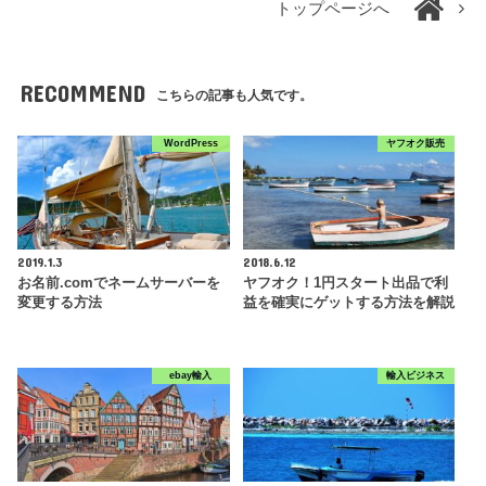
トップページへ
RECOMMEND
こちらの記事も人気です。
WordPress
ヤフオク販売
2019.1.3
2018.6.12
お名前.comでネームサーバーを
ヤフオク！1円スタート出品で利
変更する方法
益を確実にゲットする方法を解説
ebay輸入
輸入ビジネス