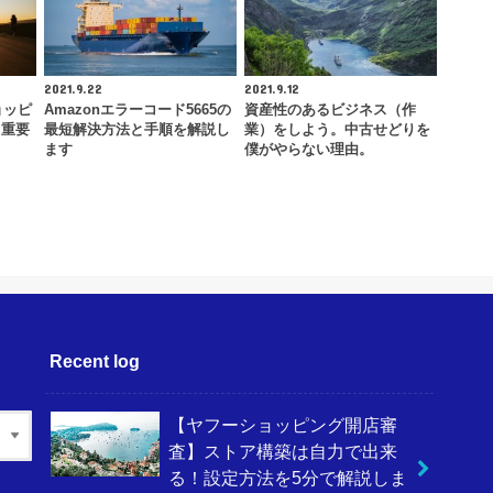
2021.9.22
2021.9.12
ョッピ
Amazonエラーコード5665の
資産性のあるビジネス（作
！重要
最短解決方法と手順を解説し
業）をしよう。中古せどりを
ます
僕がやらない理由。
Recent log
【ヤフーショッピング開店審
査】ストア構築は自力で出来
る！設定方法を5分で解説しま