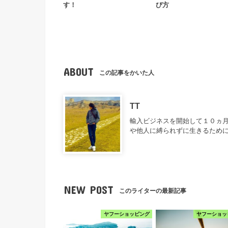
す！
び方
ABOUT
この記事をかいた人
TT
輸入ビジネスを開始して１０ヵ月
や他人に縛られずに生きるため
NEW POST
このライターの最新記事
ヤフーショッピング
ヤフーショッ