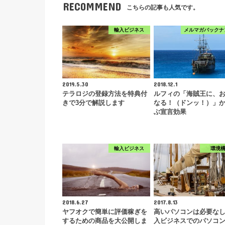
RECOMMEND
こちらの記事も人気です。
輸入ビジネス
メルマガバックナ
2019.5.30
2018.12.1
テラロジの登録方法を特典付
ルフィの「海賊王に、
きで3分で解説します
なる！（ドンッ！）」
ぶ宣言効果
輸入ビジネス
環境
2018.6.27
2017.8.13
ヤフオクで簡単に評価稼ぎを
高いパソコンは必要な
するための商品を大公開しま
入ビジネスでのパソコ