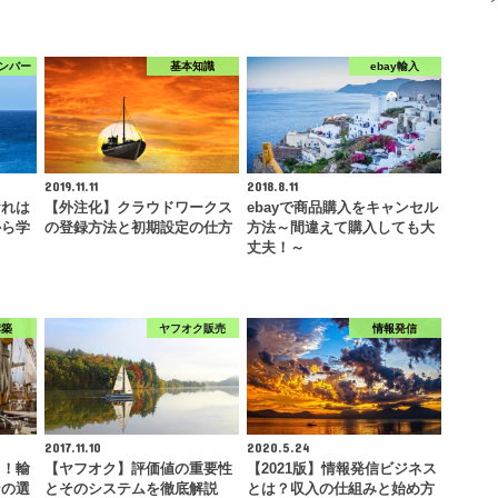
ンバー
基本知識
ebay輸入
2019.11.11
2018.8.11
おれは
【外注化】クラウドワークス
ebayで商品購入をキャンセル
から学
の登録方法と初期設定の仕方
方法～間違えて購入しても大
丈夫！～
構築
ヤフオク販売
情報発信
2017.11.10
2020.5.24
し！輸
【ヤフオク】評価値の重要性
【2021版】情報発信ビジネス
ンの選
とそのシステムを徹底解説
とは？収入の仕組みと始め方