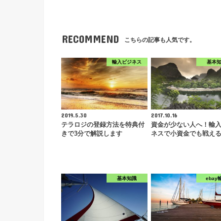
RECOMMEND
こちらの記事も人気です。
輸入ビジネス
基本
2019.5.30
2017.10.16
テラロジの登録方法を特典付
資金が少ない人へ！輸
きで3分で解説します
ネスで小資金でも戦え
基本知識
ebay