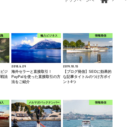
トップページへ
知識
輸入ビジネス
情報発信
2018.6.29
2019.10.15
入ビジ
海外セラーと直接取引！
【ブログ発信】SEOに効果的
る戦法
PayPalを使った直接取引の方
な記事タイトルのつけ方ポイ
法をご紹介
ント4つ
輸入
メルマガバックナンバー
情報発信