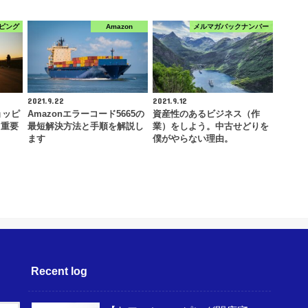
ピング
Amazon
メルマガバックナンバー
2021.9.22
2021.9.12
ョッピ
Amazonエラーコード5665の
資産性のあるビジネス（作
！重要
最短解決方法と手順を解説し
業）をしよう。中古せどりを
ます
僕がやらない理由。
Recent log