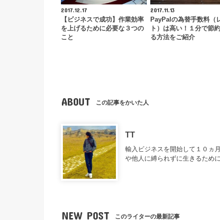
2017.12.17
2017.11.13
【ビジネスで成功】作業効率
PayPalの為替手数料（
を上げるために必要な３つの
ト）は高い！１分で節
こと
る方法をご紹介
ABOUT
この記事をかいた人
TT
輸入ビジネスを開始して１０ヵ月
や他人に縛られずに生きるため
NEW POST
このライターの最新記事