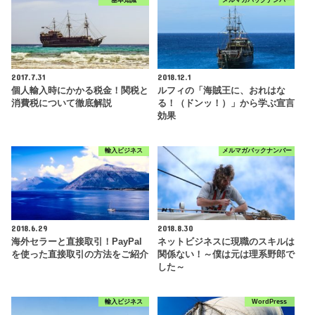
基本知識
メルマガバックナンバー
2017.7.31
2018.12.1
個人輸入時にかかる税金！関税と
ルフィの「海賊王に、おれはな
消費税について徹底解説
る！（ドンッ！）」から学ぶ宣言
効果
輸入ビジネス
メルマガバックナンバー
2018.6.29
2018.8.30
海外セラーと直接取引！PayPal
ネットビジネスに現職のスキルは
を使った直接取引の方法をご紹介
関係ない！～僕は元は理系野郎で
した～
輸入ビジネス
WordPress