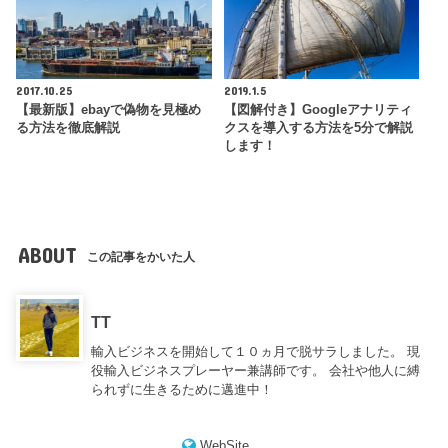
2017.10.25
2019.1.5
【最新版】ebayで偽物を見極め
【図解付き】Googleアナリティ
る方法を徹底解説
クスを導入する方法を5分で解説
します！
ABOUT
この記事をかいた人
TT
輸入ビジネスを開始して１０ヵ月で脱サラしました。 現
役輸入ビジネスプレーヤー兼講師です。 会社や他人に縛
られずに生きるために邁進中！
WebSite