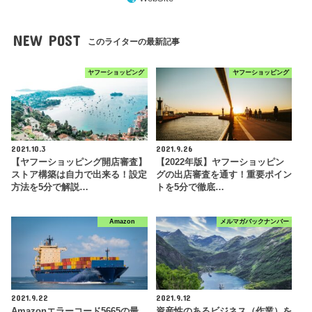
NEW POST
このライターの最新記事
ヤフーショッピング
ヤフーショッピング
2021.10.3
2021.9.26
【ヤフーショッピング開店審査】
【2022年版】ヤフーショッピン
ストア構築は自力で出来る！設定
グの出店審査を通す！重要ポイン
方法を5分で解説…
トを5分で徹底…
Amazon
メルマガバックナンバー
2021.9.22
2021.9.12
Amazonエラーコード5665の最
資産性のあるビジネス（作業）を