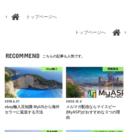
トップページへ
トップページへ
RECOMMEND
こちらの記事も人気です。
ebay輸入
情報発信
2018.6.21
2020.12.2
ebay輸入豆知識 MyUSから海外
メルマガ配信ならマイスピー
セラーに返送する方法
(MyASP)がおすすめな３つの理
由