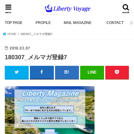
menu
search
TOP PAGE
PROFILE
MAIL MAGAZINE
CONTACT
HOME
180307_メルマガ登録7
2018.03.07
180307_メルマガ登録7
LINE