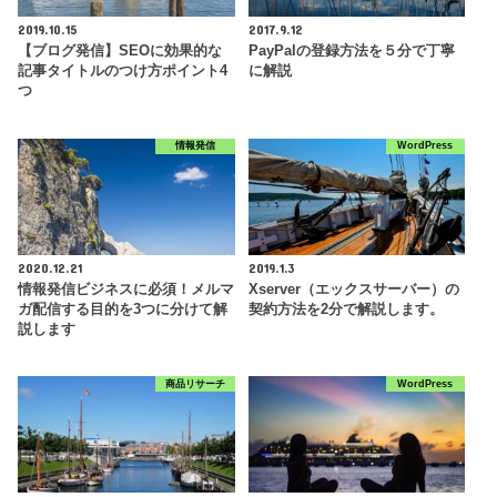
2019.10.15
2017.9.12
【ブログ発信】SEOに効果的な
PayPalの登録方法を５分で丁寧
記事タイトルのつけ方ポイント4
に解説
つ
情報発信
WordPress
2020.12.21
2019.1.3
情報発信ビジネスに必須！メルマ
Xserver（エックスサーバー）の
ガ配信する目的を3つに分けて解
契約方法を2分で解説します。
説します
商品リサーチ
WordPress