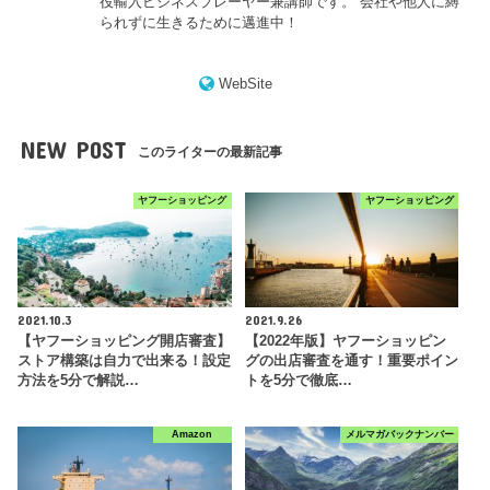
役輸入ビジネスプレーヤー兼講師です。 会社や他人に縛
られずに生きるために邁進中！
WebSite
NEW POST
このライターの最新記事
ヤフーショッピング
ヤフーショッピング
2021.10.3
2021.9.26
【ヤフーショッピング開店審査】
【2022年版】ヤフーショッピン
ストア構築は自力で出来る！設定
グの出店審査を通す！重要ポイン
方法を5分で解説…
トを5分で徹底…
Amazon
メルマガバックナンバー