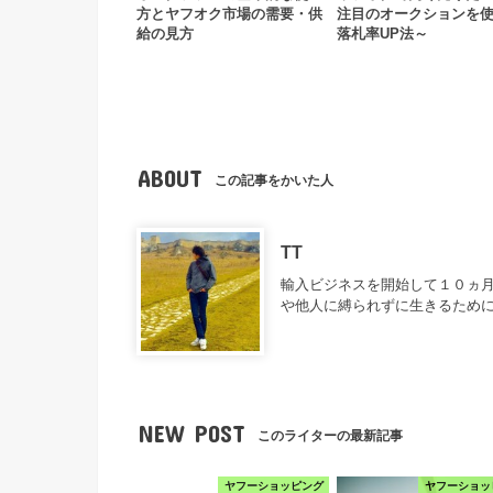
方とヤフオク市場の需要・供
注目のオークションを
給の見方
落札率UP法～
ABOUT
この記事をかいた人
TT
輸入ビジネスを開始して１０ヵ月
や他人に縛られずに生きるため
NEW POST
このライターの最新記事
ヤフーショッピング
ヤフーショッ