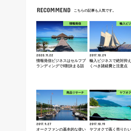
RECOMMEND
こちらの記事も人気です。
情報発信
輸入ビ
2020.11.22
2017.10.29
情報発信ビジネスはセルフブ
輸入ビジネスで絶対抑
ランディングで8割決まる話
くべき諸経費と注意点
商品リサーチ
ヤフオ
2017.9.27
2017.10.19
オークファンの基本的な使い
ヤフオクで高く売りた