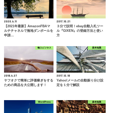
2020.6.11
2017.10.21
【2021年最新】AmazonFBAマ
３分で説明！ebay自動入札ツー
ルチチャネルで無地ダンボールを
ル『GIXEN』の登録方法と使い
申請…
方
輸入ビジネス
基本知識
2018.6.27
2017.12.18
ヤフオクで簡単に評価稼ぎをする
Yahoo!メールの自動振り分け設
ための商品を大公開します！
定を１分で解説
WordPress
基本知識