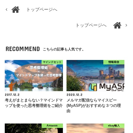
トップページへ
トップページへ
RECOMMEND
こちらの記事も人気です。
マインドセット
情報発信
2017.12.2
2020.12.2
考えがまとまらない？マインドマ
メルマガ配信ならマイスピー
ップを使った思考整理術をご紹介
(MyASP)がおすすめな３つの理
由
Amazon
ebay輸入