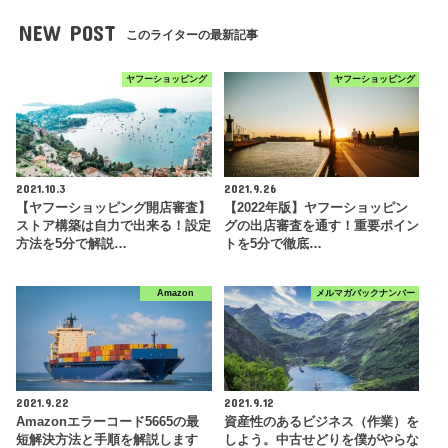
NEW POST
このライターの最新記事
ヤフーショッピング
ヤフーショッピング
2021.10.3
2021.9.26
【ヤフーショッピング開店審査】
【2022年版】ヤフーショッピン
ストア構築は自力で出来る！設定
グの出店審査を通す！重要ポイン
方法を5分で解説…
トを5分で徹底…
Amazon
メルマガバックナンバー
2021.9.22
2021.9.12
Amazonエラーコード5665の最
資産性のあるビジネス（作業）を
短解決方法と手順を解説します
しよう。中古せどりを僕がやらな