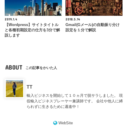
2019.1.4
2018.5.14
【Wordpress】サイトタイトル
Gmail(Gメール)の自動振り分け
と各種初期設定の仕方を3分で解
設定を１分で解説
説します
ABOUT
この記事をかいた人
TT
輸入ビジネスを開始して１０ヵ月で脱サラしました。 現
役輸入ビジネスプレーヤー兼講師です。 会社や他人に縛
られずに生きるために邁進中！
WebSite