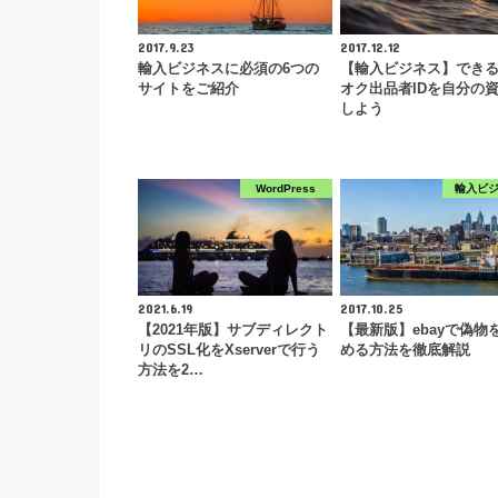
2017.9.23
2017.12.12
輸入ビジネスに必須の6つの
【輸入ビジネス】でき
サイトをご紹介
オク出品者IDを自分の
しよう
WordPress
輸入ビ
2021.6.19
2017.10.25
【2021年版】サブディレクト
【最新版】ebayで偽物
リのSSL化をXserverで行う
める方法を徹底解説
方法を2…