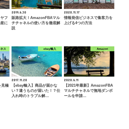
2019.6.30
2020.11.17
るヤフ
販路拡大！AmazonFBAマル
情報発信ビジネスで集客力を
資産に
チチャネルの使い方を徹底解
上げる4つの方法
説
ジネス
ebay輸入
Amazon
2017.11.20
2020.6.11
を見極
【ebay輸入】商品が届かな
【2021年最新】AmazonFBA
い？違うものが届いた！？仕
マルチチャネルで無地ダンボ
入れ時のトラブル解…
ールを申請…