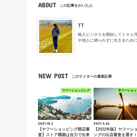
ABOUT
この記事をかいた人
TT
輸入ビジネスを開始して１０ヵ月
や他人に縛られずに生きるため
NEW POST
このライターの最新記事
ヤフーショッピング
ヤフーショッ
2021.10.3
2021.9.26
【ヤフーショッピング開店審
【2022年版】ヤフーシ
査】ストア構築は自力で出来
ングの出店審査を通す