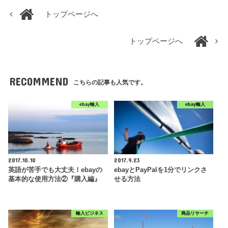
トップページへ
トップページへ
RECOMMEND
こちらの記事も人気です。
ebay輸入
ebay輸入
2017.10.10
2017.9.23
英語が苦手でも大丈夫！ebayの
ebayとPayPalを1分でリンクさ
基本的な使用方法②『購入編』
せる方法
輸入ビジネス
商品リサーチ