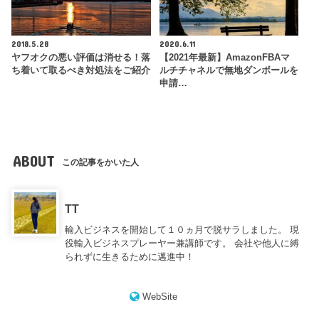
2018.5.28
2020.6.11
ヤフオクの悪い評価は消せる！落
【2021年最新】AmazonFBAマ
ち着いて取るべき対処法をご紹介
ルチチャネルで無地ダンボールを
申請…
ABOUT
この記事をかいた人
TT
輸入ビジネスを開始して１０ヵ月で脱サラしました。 現
役輸入ビジネスプレーヤー兼講師です。 会社や他人に縛
られずに生きるために邁進中！
WebSite