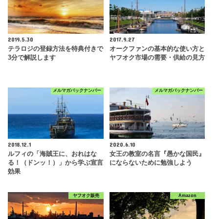
2019.5.30
2017.9.27
テラロジの登録方法を特典付きで
オークファンの基本的な使い方と
3分で解説します
ヤフオク市場の需要・供給の見方
メルマガバックナンバー
メルマガバックナンバー
2018.12.1
2020.6.10
ルフィの「海賊王に、おれはな
女王の教室の名言『愚かな国民』
る！（ドンッ！）」から学ぶ宣言
にならないために勉強しよう
効果
ヤフオク販売
Amazon