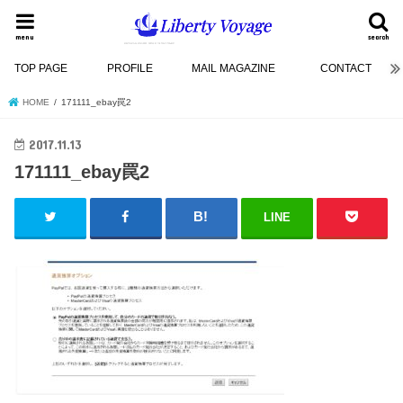
menu
search
TOP PAGE
PROFILE
MAIL MAGAZINE
CONTACT
HOME
171111_ebay罠2
2017.11.13
171111_ebay罠2
LINE