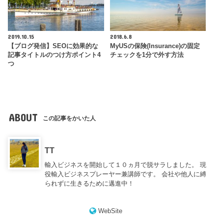
2019.10.15
2018.6.8
【ブログ発信】SEOに効果的な
MyUSの保険(Insurance)の固定
記事タイトルのつけ方ポイント4
チェックを1分で外す方法
つ
ABOUT
この記事をかいた人
TT
輸入ビジネスを開始して１０ヵ月で脱サラしました。 現
役輸入ビジネスプレーヤー兼講師です。 会社や他人に縛
られずに生きるために邁進中！
WebSite