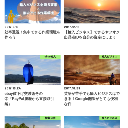
2017.9.19
2017.12.12
効率重視！集中できる作業環境を
【輸入ビジネス】できるヤフオク
作ろう
出品者IDを自分の資産にしよう
ebay輸入
輸入ビジネス
2017.10.24
2017.10.29
ebay値下げ交渉術その
英語が苦手でも輸入ビジネスはで
②『PayPal履歴から直接取引
きる！Google翻訳がとても便利
編』
な件
情報発信
輸入ビジネス