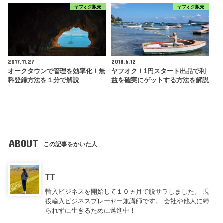
ヤフオク販売
ヤフオク販売
2017.11.27
2018.6.12
オークタウンで管理を効率化！無
ヤフオク！1円スタート出品で利
料登録方法を１分で解説
益を確実にゲットする方法を解説
ABOUT
この記事をかいた人
TT
輸入ビジネスを開始して１０ヵ月で脱サラしました。 現
役輸入ビジネスプレーヤー兼講師です。 会社や他人に縛
られずに生きるために邁進中！