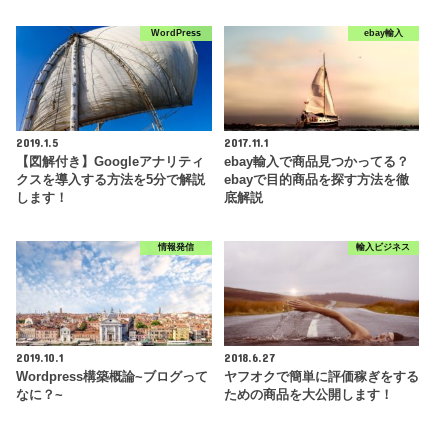
WordPress
ebay輸入
2019.1.5
2017.11.1
【図解付き】Googleアナリティ
ebay輸入で商品見つかってる？
クスを導入する方法を5分で解説
ebayで目的商品を探す方法を徹
します！
底解説
情報発信
輸入ビジネス
2019.10.1
2018.6.27
Wordpress構築概論~ブログって
ヤフオクで簡単に評価稼ぎをする
なに？~
ための商品を大公開します！