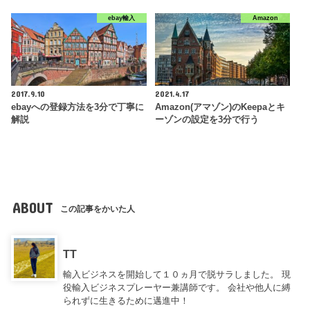
ebay輸入
Amazon
2017.9.10
2021.4.17
ebayへの登録方法を3分で丁寧に
Amazon(アマゾン)のKeepaとキ
解説
ーゾンの設定を3分で行う
ABOUT
この記事をかいた人
TT
輸入ビジネスを開始して１０ヵ月で脱サラしました。 現
役輸入ビジネスプレーヤー兼講師です。 会社や他人に縛
られずに生きるために邁進中！