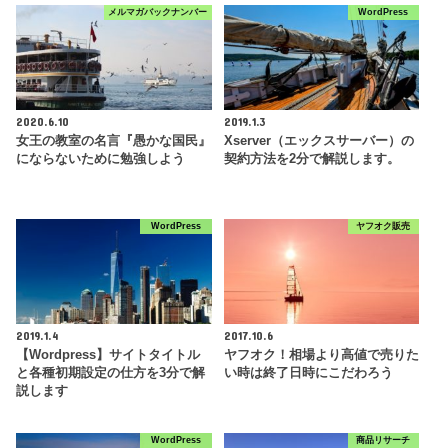
メルマガバックナンバー
WordPress
2020.6.10
2019.1.3
女王の教室の名言『愚かな国民』
Xserver（エックスサーバー）の
にならないために勉強しよう
契約方法を2分で解説します。
WordPress
ヤフオク販売
2019.1.4
2017.10.6
【Wordpress】サイトタイトル
ヤフオク！相場より高値で売りた
と各種初期設定の仕方を3分で解
い時は終了日時にこだわろう
説します
WordPress
商品リサーチ