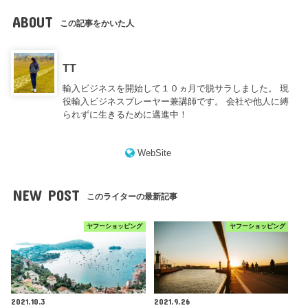
ABOUT
この記事をかいた人
TT
輸入ビジネスを開始して１０ヵ月で脱サラしました。 現
役輸入ビジネスプレーヤー兼講師です。 会社や他人に縛
られずに生きるために邁進中！
WebSite
NEW POST
このライターの最新記事
ヤフーショッピング
ヤフーショッピング
2021.10.3
2021.9.26