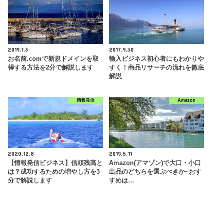
2019.1.3
2017.9.30
お名前.comで新規ドメインを取
輸入ビジネス初心者にもわかりや
得する方法を2分で解説します
すく！商品リサーチの流れを徹底
解説
情報発信
Amazon
2020.12.8
2019.5.11
【情報発信ビジネス】信頼残高と
Amazon(アマゾン)で大口・小口
は？成功するための増やし方を3
出品のどちらを選ぶべきか~おす
分で解説します
すめは…