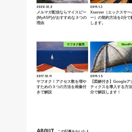
2020.12.2
2019.1.3
メルマガ配信ならマイスピー
Xserver（エックスサー
(MyASP)がおすすめな３つの
ー）の契約方法を2分で
理由
します。
ヤフオク販売
WordP
2017.10.11
2019.1.5
ヤフオク！アクセス数を増や
【図解付き】Googleア
すための３つの方法を画像付
ティクスを導入する方法
きで解説
分で解説します！
ABOUT
この記事をかいた人