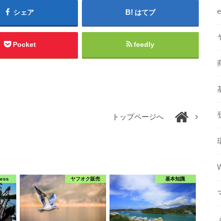
シェア
はてブ
Pocket
feedly
トップページへ
ress
ヤフオク販売
基本知識