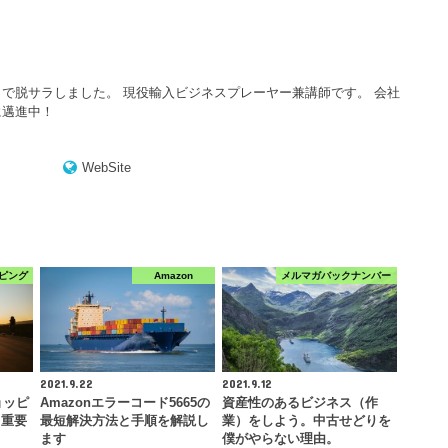
で脱サラしました。 現役輸入ビジネスプレーヤー兼講師です。 会社
に邁進中！
WebSite
ピング
Amazon
メルマガバックナンバー
2021.9.22
2021.9.12
ョッピ
Amazonエラーコード5665の
資産性のあるビジネス（作
！重要
最短解決方法と手順を解説し
業）をしよう。中古せどりを
ます
僕がやらない理由。