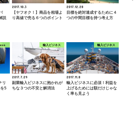
2017.10.3
2017.12.28
バ
【ヤフオク！】商品を相場よ
目標を絶対達成するために４
解説
り高値で売る６つのポイント
つの中間目標を持つ考え方
ress
輸入ビジネス
輸入ビジネス
2017.7.29
2017.11.8
ナリ
副業輸入ビジネスに抱かれが
輸入ビジネスに必須！利益を
を5
ちな３つの不安と解消法
上げるためには額だけじゃな
く率も見よう