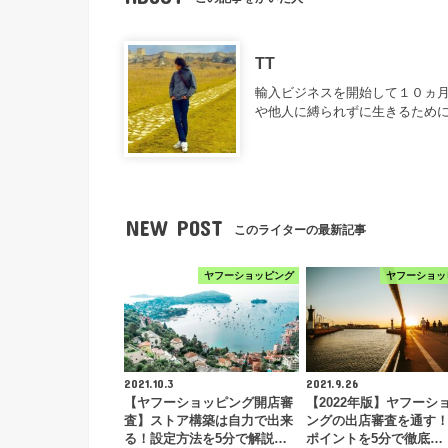
TT
輸入ビジネスを開始して１０ヵ月
や他人に縛られずに生きるため
NEW POST
このライターの最新記事
ヤフーショッピング
ヤフーショッ
2021.10.3
2021.9.26
【ヤフーショッピング開店審
【2022年版】ヤフーシ
査】ストア構築は自力で出来
ングの出店審査を通す
る！設定方法を5分で解説…
ポイントを5分で徹底…