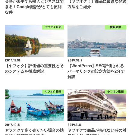
英語が苦手でも輸入ビジネスはで
【ヤフオク！】商品に最適な発送
きる！Google翻訳がとても便利
方法をご紹介
な件
ヤフオク販売
情報発信
2017.11.10
2019.10.7
【ヤフオク】評価値の重要性とそ
【WordPress】SEO評価される
のシステムを徹底解説
パーマリンクの設定方法を2分で
解説
ヤフオク販売
ヤフオク販売
2017.10.5
2019.3.8
ヤフオクで高く売りたい場合の効
ヤフオクで商品が売れない時の対