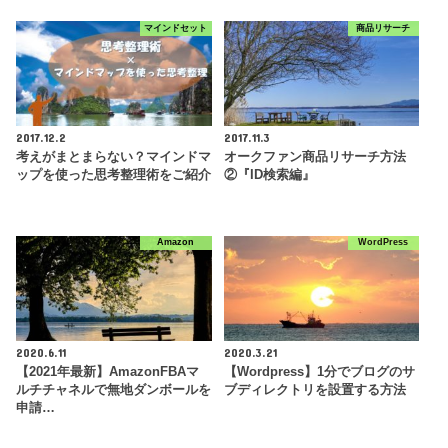
マインドセット
商品リサーチ
2017.12.2
2017.11.3
考えがまとまらない？マインドマ
オークファン商品リサーチ方法
ップを使った思考整理術をご紹介
②『ID検索編』
Amazon
WordPress
2020.6.11
2020.3.21
【2021年最新】AmazonFBAマ
【Wordpress】1分でブログのサ
ルチチャネルで無地ダンボールを
ブディレクトリを設置する方法
申請…