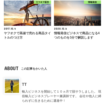
ヤフオク販売
情報発信
2017.10.4
2020.12.6
ヤフオクで高値で売れる商品タイ
情報発信ビジネスで商品になる4
トルのつけ方
つのものを3分で解説します
ABOUT
この記事をかいた人
TT
輸入ビジネスを開始して１０ヵ月で脱サラしました。 現
役輸入ビジネスプレーヤー兼講師です。 会社や他人に縛
られずに生きるために邁進中！