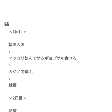
＜1日目＞
韓国入国
↓
マッコリ飲んでサムギョプサル食べる
↓
カジノで遊ぶ
↓
就寝
＜2日目＞
起床